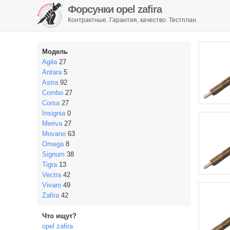
Форсунки opel zafira
Контрактные. Гарантия, качество. Тестплан.
Модель
Agila
27
Antara
5
Astra
92
Combo
27
Corsa
27
Insignia
0
Meriva
27
Movano
63
Omega
8
Signum
38
Tigra
13
Vectra
42
Vivaro
49
Zafira
42
Что ищут?
opel zafira